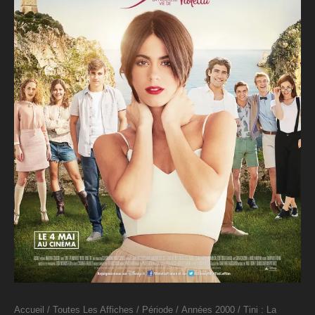
Accueil
/
Toutes Les Affiches
/
Période
/
Années 2000
/ Tini : La