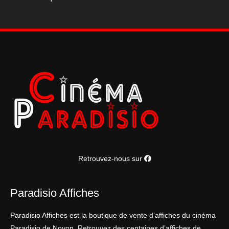
40*60
cm
Retrouvez-nous sur
Paradisio Affiches
Paradisio Affiches est la boutique de vente d’affiches du cinéma
Paradisio de Noyon. Retrouvez des centaines d’affiches de