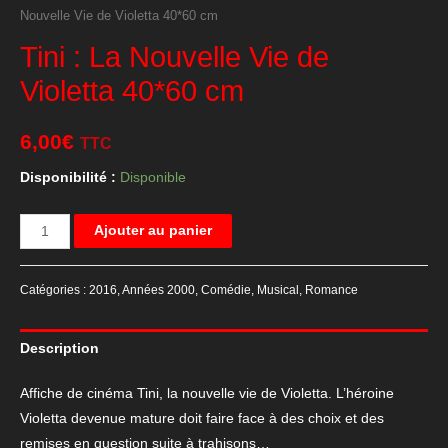
Nouvelle Vie de Violetta 40*60 cm
Tini : La Nouvelle Vie de
Violetta 40*60 cm
6,00
€
TTC
Disponibilité :
Disponible
quantité
Ajouter au panier
de
Tini
Catégories :
2016
,
Années 2000
,
Comédie
,
Musical
,
Romance
:
La
Description
Nouvelle
Vie
Affiche de cinéma Tini, la nouvelle vie de Violetta. L’héroine
de
Violetta devenue mature doit faire face à des choix et des
Violetta
remises en question suite à trahisons…