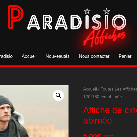
radisio
Accueil
Nouveautés
Nous contacter
Panier
Accueil
/
Toutes Les Affiche
120*160 cm abimée
Affiche de ci
abimée
5,00
€
TTC