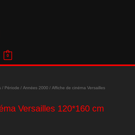
0
s
/
Période
/
Années 2000
/ Affiche de cinéma Versailles
néma Versailles 120*160 cm