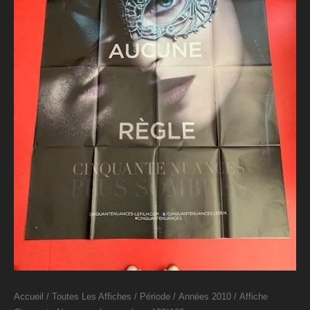
Accueil
/
Toutes Les Affiches
/
Période
/
Années 2010
/ Affiche