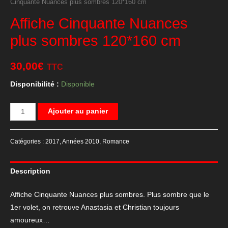
Cinquante Nuances plus sombres 120*160 cm
Affiche Cinquante Nuances
plus sombres 120*160 cm
30,00
€
TTC
Disponibilité :
Disponible
quantité
Ajouter au panier
de
Affiche
Catégories :
2017
,
Années 2010
,
Romance
Cinquante
Nuances
Description
plus
sombres
Affiche Cinquante Nuances plus sombres. Plus sombre que le
120*160
1er volet, on retrouve Anastasia et Christian toujours
cm
amoureux…