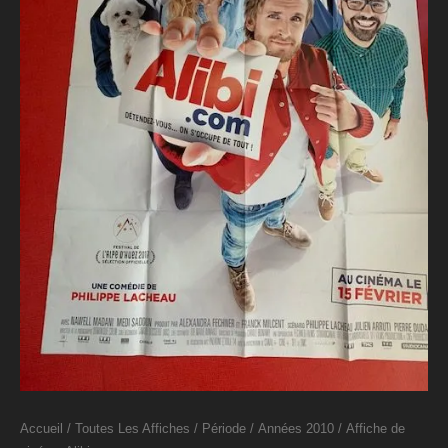
Accueil
/
Toutes Les Affiches
/
Période
/
Années 2010
/ Affiche de