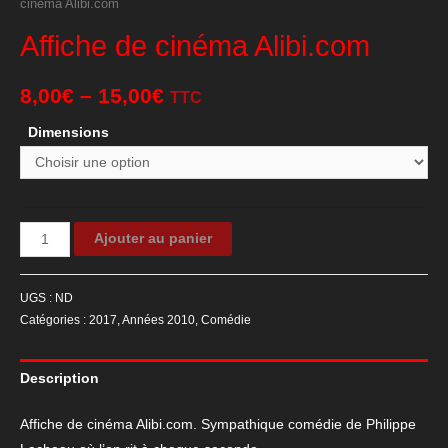
cinéma Alibi.com
Affiche de cinéma Alibi.com
8,00
€
–
15,00
€
TTC
Dimensions
quantité
Ajouter au panier
de
Affiche
UGS :
ND
de
Catégories :
2017
,
Années 2010
,
Comédie
cinéma
Alibi.com
Description
Affiche de cinéma Alibi.com. Sympathique comédie de Philippe