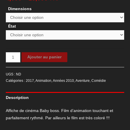
Dimensions
État
quantité
Ajouter au panier
de
Affiche
UGS :
ND
de
Catégories :
2017
,
Animation
,
Années 2010
,
Aventure
,
Comédie
cinéma
Baby
Description
boss
Affiche de cinéma Baby boss. Film d’animation touchant et
parfaitement rythmé. Par ailleurs le film est très coloré !!!