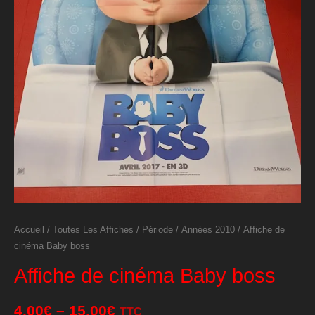
Accueil
/
Toutes Les Affiches
/
Période
/
Années 2010
/ Affiche de
cinéma Baby boss
Affiche de cinéma Baby boss
4,00
€
–
15,00
€
TTC