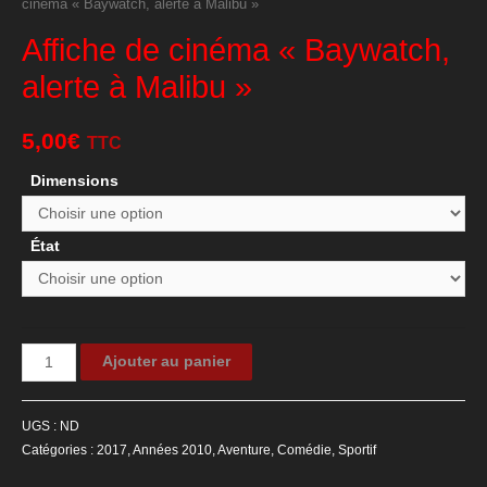
cinéma « Baywatch, alerte à Malibu »
Affiche de cinéma « Baywatch,
alerte à Malibu »
5,00
€
TTC
Dimensions
État
quantité
Ajouter au panier
de
Affiche
UGS :
ND
de
Catégories :
2017
,
Années 2010
,
Aventure
,
Comédie
,
Sportif
cinéma