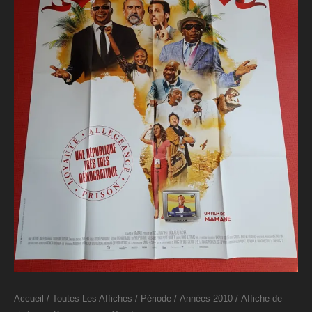
Accueil
/
Toutes Les Affiches
/
Période
/
Années 2010
/ Affiche de