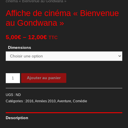
cinéma « Bienvenue au Gondwana »
Affiche de cinéma « Bienvenue
au Gondwana »
5,00
€
–
12,00
€
TTC
Dimensions
quantité
Ajouter au panier
de
Affiche
UGS :
ND
de
Catégories :
2016
,
Années 2010
,
Aventure
,
Comédie
cinéma
"Bienvenue
Description
au
Gondwana"