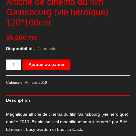
Affiche de cinéma du film
Gainsbourg (vie héroïque)
120*160cm
35,00
€
TTC
Disponibilité :
Disponible
quantité
Ajouter au panier
de
Affiche
Catégorie :
Années 2010
de
cinéma
Description
du
film
Magnifique affiche de cinéma du film Gainsbourg (vie héroïque)
Gainsbourg
année 2010. Biopic musical magnifiquement interprété par Eric
(vie
Elmosnin, Lucy Gordon et Laetitia Casta
héroïque)