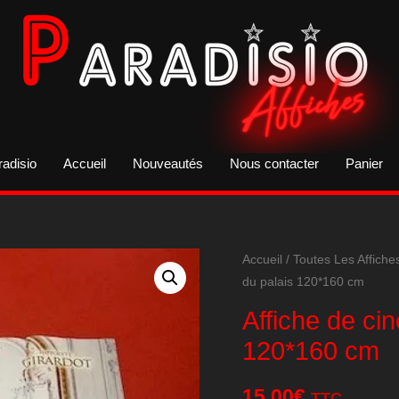
radisio
Accueil
Nouveautés
Nous contacter
Panier
Accueil
/
Toutes Les Affiche
du palais 120*160 cm
Affiche de ci
120*160 cm
15,00
€
TTC