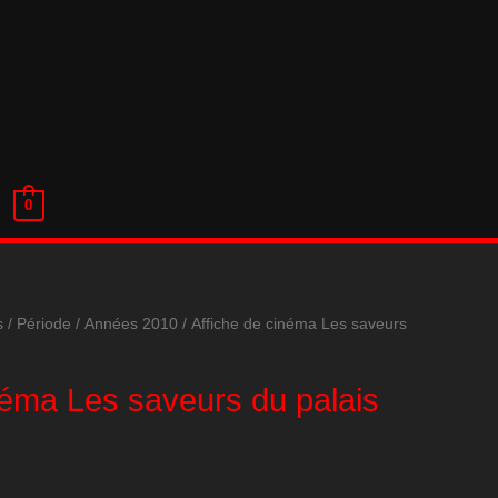
0
s
/
Période
/
Années 2010
/ Affiche de cinéma Les saveurs
néma Les saveurs du palais