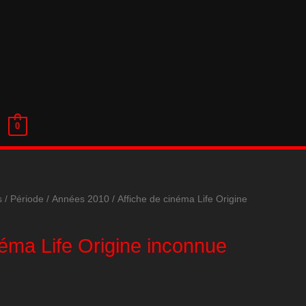
0
s
/
Période
/
Années 2010
/ Affiche de cinéma Life Origine
néma Life Origine inconnue