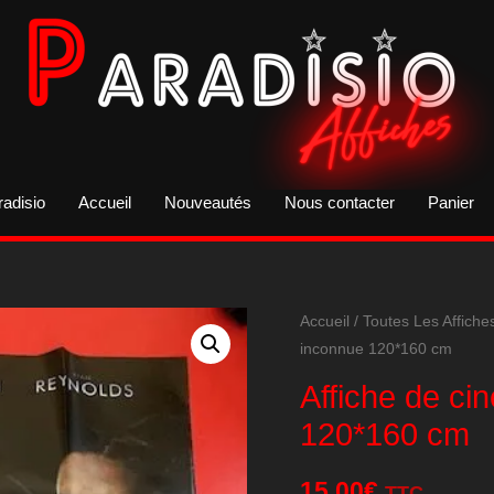
radisio
Accueil
Nouveautés
Nous contacter
Panier
Accueil
/
Toutes Les Affiche
inconnue 120*160 cm
Affiche de ci
120*160 cm
15,00
€
TTC