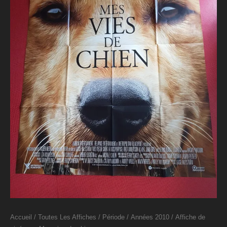
Accueil
/
Toutes Les Affiches
/
Période
/
Années 2010
/ Affiche de