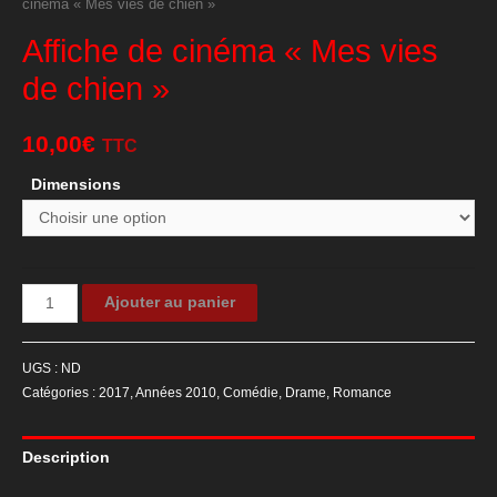
cinéma « Mes vies de chien »
Affiche de cinéma « Mes vies
de chien »
10,00
€
TTC
Dimensions
quantité
Ajouter au panier
de
Affiche
UGS :
ND
de
Catégories :
2017
,
Années 2010
,
Comédie
,
Drame
,
Romance
cinéma
"Mes
Description
vies
de