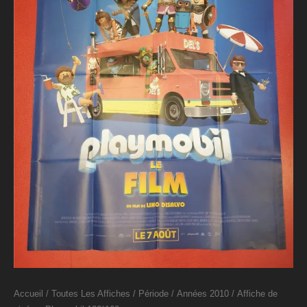
Accueil
/
Toutes Les Affiches
/
Période
/
Années 2010
/ Affiche de