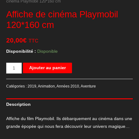
cinéma Playmobil 120*160 cm
Affiche de cinéma Playmobil
120*160 cm
20,00
€
TTC
Disponibilité :
Disponible
quantité
Ajouter au panier
de
Affiche
Catégories :
2019
,
Animation
,
Années 2010
,
Aventure
de
cinéma
Description
Playmobil
120*160
Affiche du film Playmobil. Ils débarquement au cinéma dans une
cm
grande épopée qui nous fera découvrir leur univers magique…