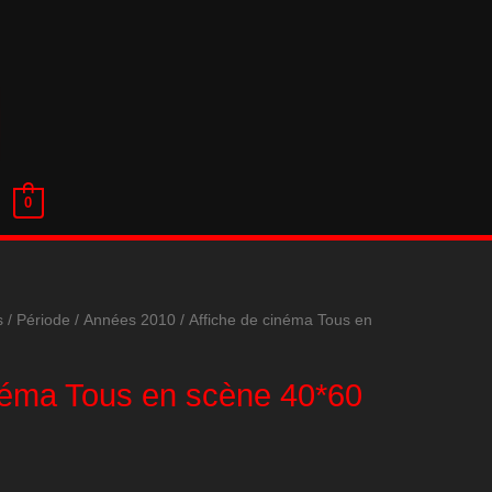
0
s
/
Période
/
Années 2010
/ Affiche de cinéma Tous en
inéma Tous en scène 40*60