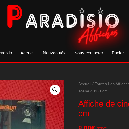
radisio
Accueil
Nouveautés
Nous contacter
Panier
Accueil
/
Toutes Les Affiche
scène 40*60 cm
Affiche de c
cm
8,00
€
TTC