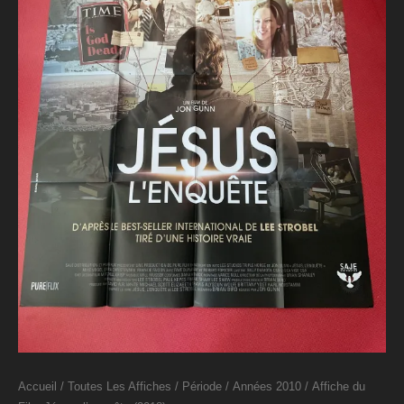
Accueil
/
Toutes Les Affiches
/
Période
/
Années 2010
/ Affiche du