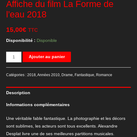
Affiche du film La Forme de
l’eau 2018
15,00
€
TTC
Disponibilité :
Disponible
quantité
Ajouter au panier
de
Affiche
Catégories :
2018
,
Années 2010
,
Drame
,
Fantastique
,
Romance
du
film
Description
La
Forme
Informations complémentaires
de
l'eau
Une véritable fable fantastique. La photographie et les décors
2018
sont sublimes, les acteurs sont tous excellents. Alexandre
Desplat livre une de ses meilleures partitions musicales.