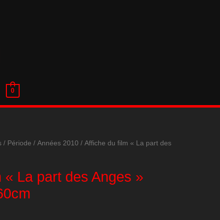
0
s
/
Période
/
Années 2010
/ Affiche du film « La part des
lm « La part des Anges »
160cm