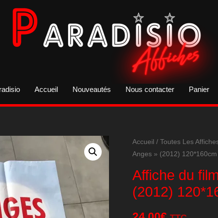
radisio
Accueil
Nouveautés
Nous contacter
Panier
Accueil
/
Toutes Les Affiche
Anges » (2012) 120*160cm
Affiche du fi
(2012) 120*
24,00
€
TTC