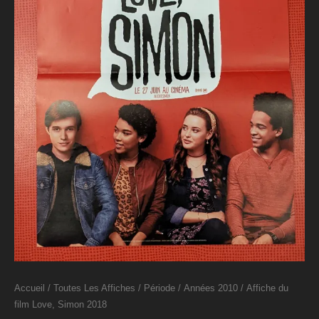
Accueil
/
Toutes Les Affiches
/
Période
/
Années 2010
/ Affiche du
film Love, Simon 2018