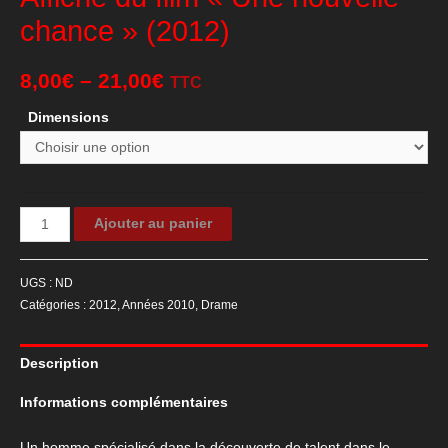
chance » (2012)
8,00
€
–
21,00
€
TTC
Dimensions
quantité
Ajouter au panier
de
Affiche
UGS :
ND
du
Catégories :
2012
,
Années 2010
,
Drame
film
"Une
Description
nouvelle
chance"
Informations complémentaires
(2012)
Un homme spécialisé dans la découverte de talent dans le