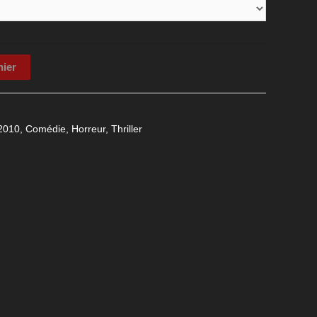
nier
2010
,
Comédie
,
Horreur
,
Thriller