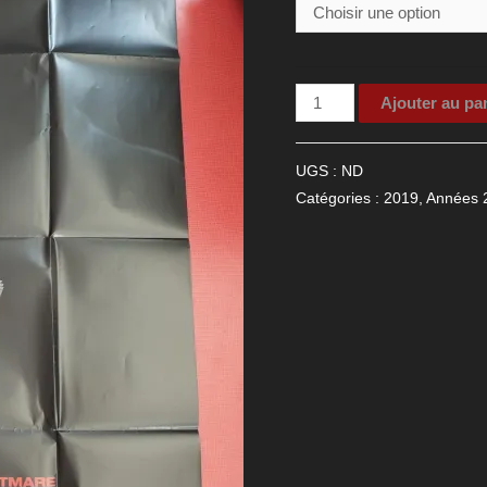
quantité
Ajouter au pa
de
Affiche
UGS :
ND
Happy
Catégories :
2019
,
Années 
Birthdead
2
you