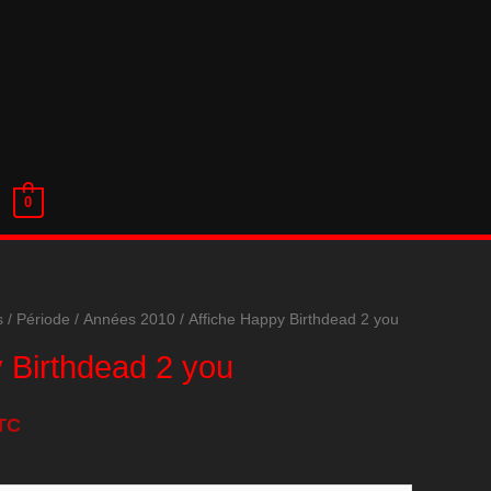
0
s
/
Période
/
Années 2010
/ Affiche Happy Birthdead 2 you
 Birthdead 2 you
TC