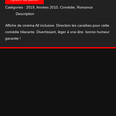
Affiche
Catégories :
2019
,
Années 2010
,
Comédie
,
Romance
de
Description
cinéma
All
Affiche de cinéma All inclusive. Direction les caraïbes pour cette
inclusive
comédie hilarante. Divertissant, léger à vrai dire bonne humeur
120*160
garantie !
cm