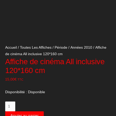
Accueil
/
Toutes Les Affiches
/
Période
/
Années 2010
/ Affiche
de cinéma All inclusive 120*160 cm
Affiche de cinéma All inclusive
120*160 cm
15,00
€
TTC
Disponibilité :
Disponible
quantité
de
Ajouter au panier