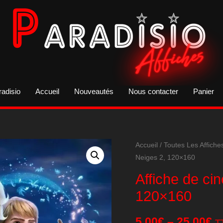
radisio
Accueil
Nouveautés
Nous contacter
Panier
Accueil
/
Toutes Les Affiche
Neiges 2, 120×160
Affiche de ci
120×160
5,00
€
–
25,00
€
T