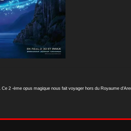
2,
120x160
 2. Ce 2 -ème opus magique nous fait voyager hors du Royaume d’Aren