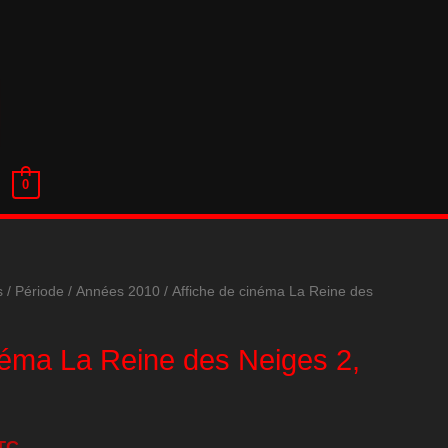
0
s
/
Période
/
Années 2010
/ Affiche de cinéma La Reine des
néma La Reine des Neiges 2,
TC