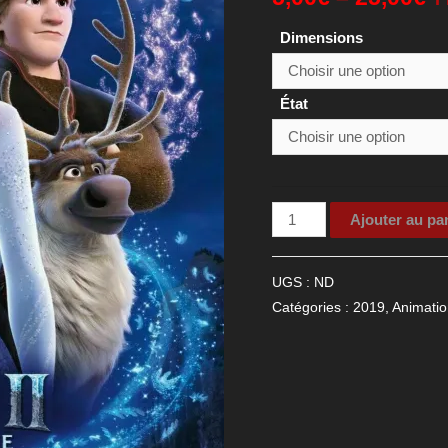
Dimensions
État
quantité
Ajouter au pa
de
Affiche
UGS :
ND
de
Catégories :
2019
,
Animatio
cinéma
La
Reine
des
Neiges