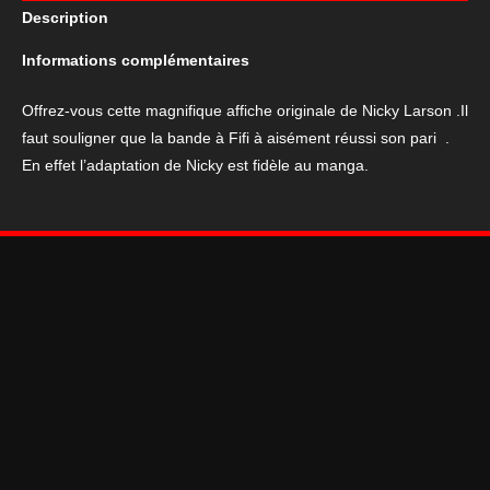
Description
le
Parfum
Informations complémentaires
de
Cupidon,
Offrez-vous cette magnifique affiche originale de Nicky Larson .Il
120x160
faut souligner que la bande à Fifi à aisément réussi son pari .
En effet l’adaptation de Nicky est fidèle au manga.