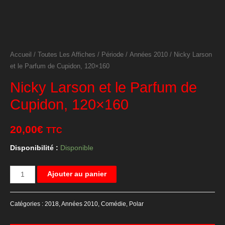
Accueil
/
Toutes Les Affiches
/
Période
/
Années 2010
/ Nicky Larson
et le Parfum de Cupidon, 120×160
Nicky Larson et le Parfum de
Cupidon, 120×160
20,00
€
TTC
Disponibilité :
Disponible
quantité
Ajouter au panier
de
Nicky
Catégories :
2018
,
Années 2010
,
Comédie
,
Polar
Larson
et