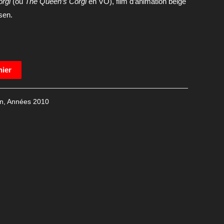
orgi
(ou
The Queen’s Corgi
en VO), film d’animation belge
sen.
nier
n
,
Années 2010