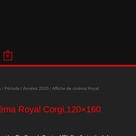
0
s
/
Période
/
Années 2010
/ Affiche de cinéma Royal
inéma Royal Corgi,120×160