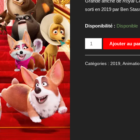
Grande affiche de
Royal C
sorti en 2019 par Ben Stas
Disponibilité :
Disponible
quantité
Ajouter au pa
de
Affiche
Catégories :
2019
,
Animatio
de
cinéma
Royal
Corgi,120x160