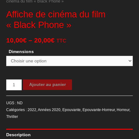
cinéma du film « Black Phone »
Affiche de cinéma du film
« Black Phone »
10,00
€
–
20,00
€
TTC
Dimensions
quantité
Ajouter au panier
de
Affiche
UGS :
ND
de
Catégories :
2022
,
Années 2020
,
Epouvante
,
Epouvante-Horreur
,
Horreur
,
cinéma
Thriller
du
film
Description
"Black