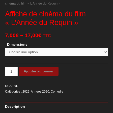
cinéma du film « L’Année du Requin »
Affiche de cinéma du film
« L’Année du Requin »
7,00
€
–
17,00
€
TTC
Dimensions
quantité
Ajouter au panier
de
Affiche
UGS :
ND
de
Catégories :
2022
,
Années 2020
,
Comédie
cinéma
du
Description
film