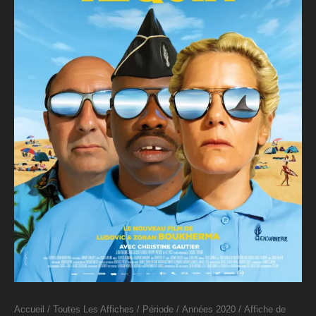
Accueil
/
Toutes Les Affiches
/
Période
/
Années 2020
/ Affiche de