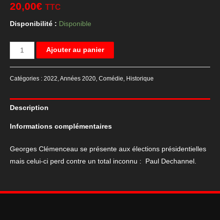
20,00
€
TTC
Disponibilité :
Disponible
quantité
Ajouter au panier
de
Affiche
Catégories :
2022
,
Années 2020
,
Comédie
,
Historique
de
cinéma
Description
du
film
Informations complémentaires
"Le
Tigre
Georges Clémenceau se présente aux élections présidentielles
et
mais celui-ci perd contre un total inconnu : Paul Dechannel.
le
Président"
120x160