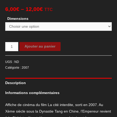
6,00
€
–
12,00
€
TTC
Dimensions
quantité
Ajouter au panier
de
Affiche
UGS :
ND
de
Catégorie :
2007
cinéma
du
Description
film
La
Informations complémentaires
cité
interdite
Affiche de cinéma du film La cité interdite, sorti en 2007. Au
Xème siècle sous la Dynastie Tang en Chine, l’Empereur revient