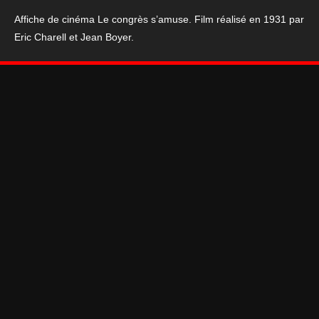
Le
Affiche de cinéma Le congrès s’amuse. Film réalisé en 1931 par
Congrès
Eric Charell et Jean Boyer.
s'amuse
120*160
cm