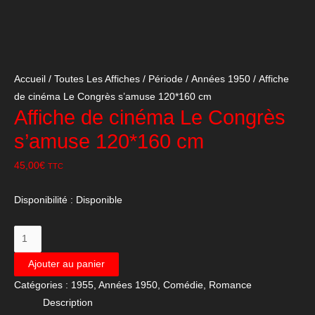
Accueil
/
Toutes Les Affiches
/
Période
/
Années 1950
/ Affiche
de cinéma Le Congrès s’amuse 120*160 cm
Affiche de cinéma Le Congrès
s’amuse 120*160 cm
45,00
€
TTC
Disponibilité :
Disponible
quantité
de
Ajouter au panier
Affiche
Catégories :
1955
,
Années 1950
,
Comédie
,
Romance
de
Description
cinéma