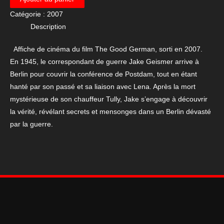
Affiche
Catégorie :
2007
de
Description
cinéma
du
Affiche de cinéma du film The Good German, sorti en 2007.
film
En 1945, le correspondant de guerre Jake Geismer arrive à
The
Berlin pour couvrir la conférence de Postdam, tout en étant
Good
hanté par son passé et sa liaison avec Lena. Après la mort
German
mystérieuse de son chauffeur Tully, Jake s’engage à découvrir
120*160
la vérité, révélant secrets et mensonges dans un Berlin dévasté
cm
par la guerre.