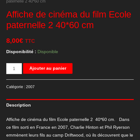
paternelle 2 40*60 cm
Affiche de cinéma du film Ecole
paternelle 2 40*60 cm
8,00
€
TTC
Disponibilité :
Disponible
quantité
Ajouter au panier
de
Affiche
Catégorie :
2007
de
cinéma
Description
du
film
Affiche de cinéma du film Ecole paternelle 2 40*60 cm. Dans
Ecole
ce film sorti en France en 2007, Charlie Hinton et Phil Ryerson
paternelle
emmènent leurs fils au camp Driftwood, où ils découvrent que le
2