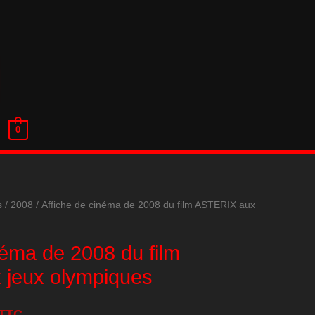
0
s
/
2008
/ Affiche de cinéma de 2008 du film ASTERIX aux
néma de 2008 du film
jeux olympiques
TTC