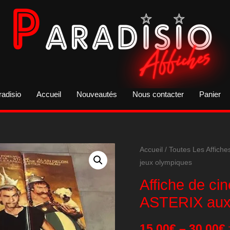
radisio
Accueil
Nouveautés
Nous contacter
Panier
Accueil
/
Toutes Les Affiche
jeux olympiques
Affiche de ci
ASTERIX aux 
15,00
€
–
30,00
€