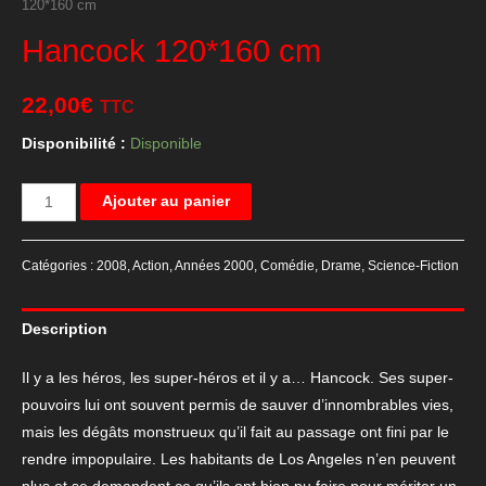
120*160 cm
Hancock 120*160 cm
22,00
€
TTC
Disponibilité :
Disponible
quantité
Ajouter au panier
de
Hancock
Catégories :
2008
,
Action
,
Années 2000
,
Comédie
,
Drame
,
Science-Fiction
120*160
cm
Description
Il y a les héros, les super-héros et il y a… Hancock. Ses super-
pouvoirs lui ont souvent permis de sauver d’innombrables vies,
mais les dégâts monstrueux qu’il fait au passage ont fini par le
rendre impopulaire. Les habitants de Los Angeles n’en peuvent