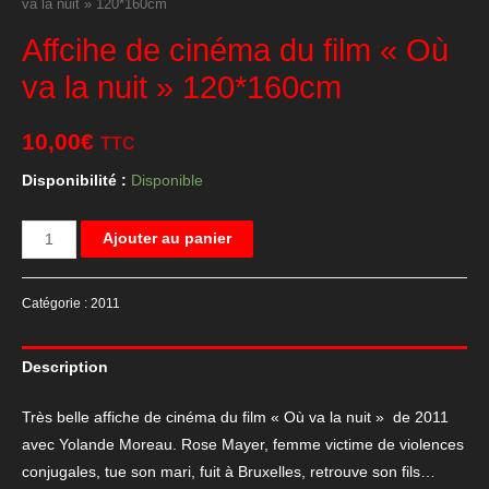
va la nuit » 120*160cm
Affcihe de cinéma du film « Où
va la nuit » 120*160cm
10,00
€
TTC
Disponibilité :
Disponible
quantité
Ajouter au panier
de
Affcihe
Catégorie :
2011
de
cinéma
Description
du
film
Très belle affiche de cinéma du film « Où va la nuit » de 2011
"Où
avec Yolande Moreau. Rose Mayer, femme victime de violences
va
conjugales, tue son mari, fuit à Bruxelles, retrouve son fils…
la