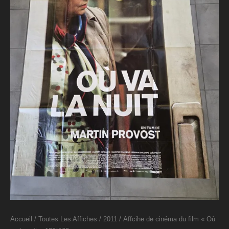
Accueil
/
Toutes Les Affiches
/
2011
/ Affcihe de cinéma du film « Où