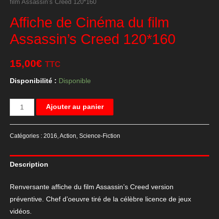
film Assassin’s Creed 120*160
Affiche de Cinéma du film
Assassin’s Creed 120*160
15,00
€
TTC
Disponibilité :
Disponible
quantité
Ajouter au panier
de
Affiche
Catégories :
2016
,
Action
,
Science-Fiction
de
Cinéma
Description
du
film
Renversante affiche du film Assassin’s Creed version
Assassin's
préventive. Chef d’oeuvre tiré de la célèbre licence de jeux
Creed
vidéos.
120*160