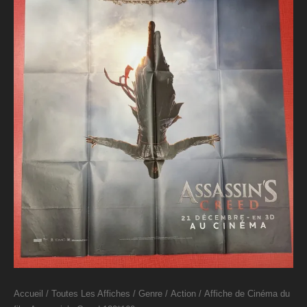
Accueil
/
Toutes Les Affiches
/
Genre
/
Action
/ Affiche de Cinéma du