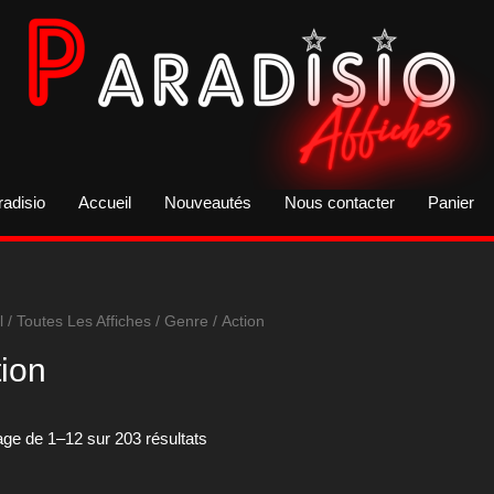
radisio
Accueil
Nouveautés
Nous contacter
Panier
l
/
Toutes Les Affiches
/
Genre
/ Action
ion
age de 1–12 sur 203 résultats