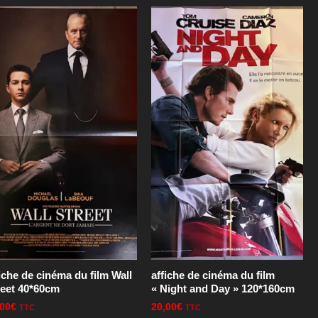
iche de cinéma du film Wall
affiche de cinéma du film
reet 40*60cm
« Night and Day » 120*160cm
,00
€
20,00
€
TTC
TTC