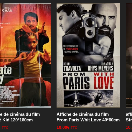
he de cinéma du film
Affiche de cinéma du film
aff
é Kid 120*160cm
From Paris Whit Love 40*60cm
St
€
10,00
€
10
TTC
TTC