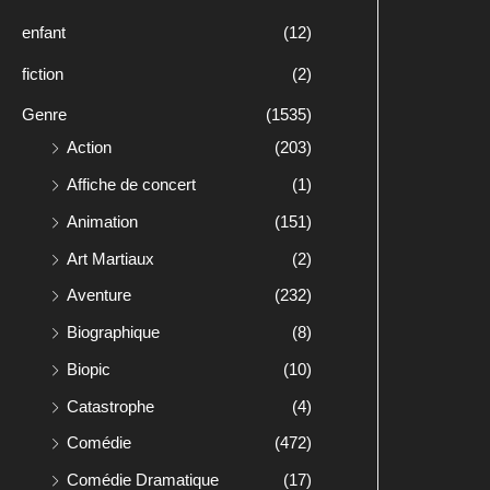
enfant
(12)
fiction
(2)
Genre
(1535)
Action
(203)
Affiche de concert
(1)
Animation
(151)
Art Martiaux
(2)
Aventure
(232)
Biographique
(8)
Biopic
(10)
Catastrophe
(4)
Comédie
(472)
Comédie Dramatique
(17)