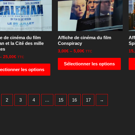
he de cinéma du film
Affiche de cinéma du film
Aff
an et la Cité des mille
Conspiracy
Sp
tes
3,00
€
–
5,00
€
15
TTC
–
25,00
€
TTC
Sélectionner les options
ectionner les options
2
3
4
…
15
16
17
→