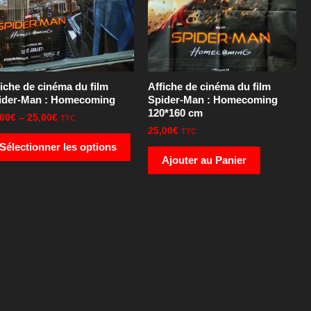
iche de cinéma du film
Affiche de cinéma du film
ider-Man : Homecoming
Spider-Man : Homecoming
120*160 cm
,00
€
–
25,00
€
TTC
25,00
€
TTC
Sélectionner les options
Ajouter au Panier