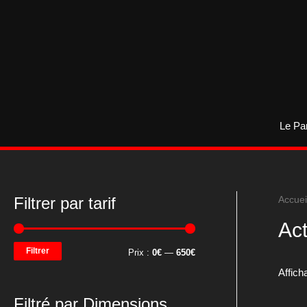
Aller
au
contenu
Le Pa
Filtrer par tarif
Accuei
Act
Filtrer
P
P
Prix :
0€
—
650€
Affich
r
r
i
i
Filtré par Dimensions