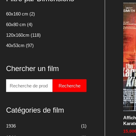
x
x
m
m
60x160 cm
(2)
i
a
60x80 cm
(4)
n
x
120x160cm
(118)
40x53cm
(97)
Chercher un film
R
Recherche
e
c
Catégories de film
h
Affic
e
Karat
1936
(1)
r
15,00