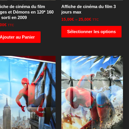
iche de cinéma du film
Affiche de cinéma du film 3
ges et Démons en 120* 160
jours max
sorti en 2009
15,00
€
–
25,00
€
TTC
,00
€
TTC
Sélectionner les options
Ajouter au Panier