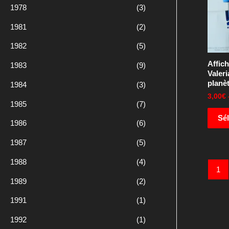
1978
(3)
1981
(2)
1982
(5)
Affic
1983
(9)
Valeri
planè
1984
(3)
3,00
€
1985
(7)
Sél
1986
(6)
1987
(5)
1988
(4)
1
1989
(2)
1991
(1)
1992
(1)