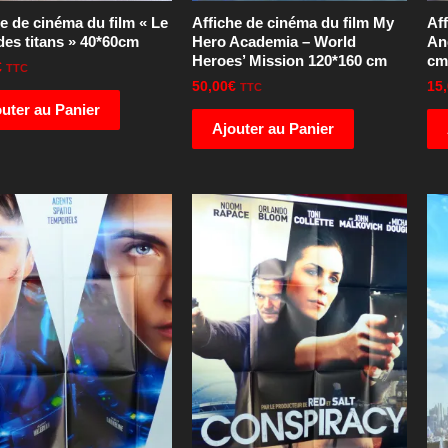
e de cinéma du film « Le
Affiche de cinéma du film My
Aff
des titans » 40*60cm
Hero Academia – World
An
Heroes’ Mission 120*160 cm
cm 
€
TTC
50,00
€
15
TTC
uter au Panier
Ajouter au Panier