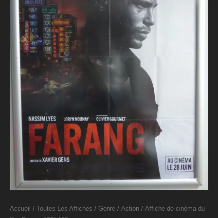
Accueil
/
Toutes Les Affiches
/
Genre
/
Action
/ Affiche de cinéma du