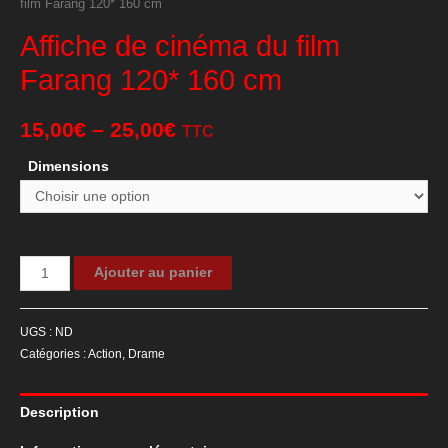
film Farang 120* 160 cm
Affiche de cinéma du film
Farang 120* 160 cm
15,00
€
–
25,00
€
TTC
Dimensions
quantité
Ajouter au panier
de
Affiche
UGS :
ND
de
Catégories :
Action
,
Drame
cinéma
du
Description
film
Farang