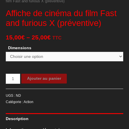
film Fast and furious X (préventive)
Affiche de cinéma du film Fast
and furious X (préventive)
15,00
€
–
25,00
€
TTC
Dimensions
quantité
Ajouter au panier
de
Affiche
UGS :
ND
de
Catégorie :
Action
cinéma
du
Description
film
Fast