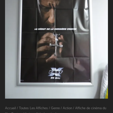
Accueil
/
Toutes Les Affiches
/
Genre
/
Action
/ Affiche de cinéma du