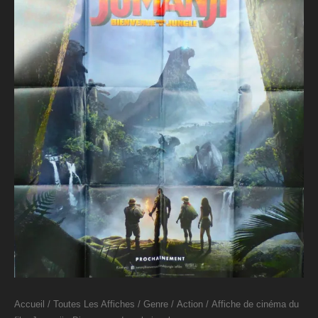
Accueil
/
Toutes Les Affiches
/
Genre
/
Action
/ Affiche de cinéma du