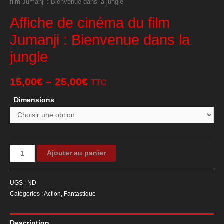
film Jumanji : Bienvenue dans la jungle
Affiche de cinéma du film
Jumanji : Bienvenue dans la
jungle
15,00
€
–
25,00
€
TTC
Dimensions
quantité
Ajouter au panier
de
Affiche
UGS :
ND
de
Catégories :
Action
,
Fantastique
cinéma
du
Description