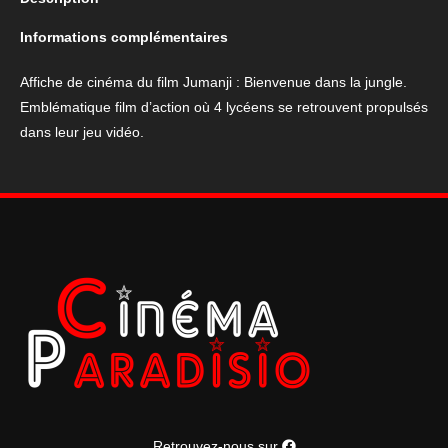
film
Jumanji
Informations complémentaires
:
Bienvenue
Affiche de cinéma du film Jumanji : Bienvenue dans la jungle.
dans
Emblématique film d’action où 4 lycéens se retrouvent propulsés
la
dans leur jeu vidéo.
jungle
Retrouvez-nous sur