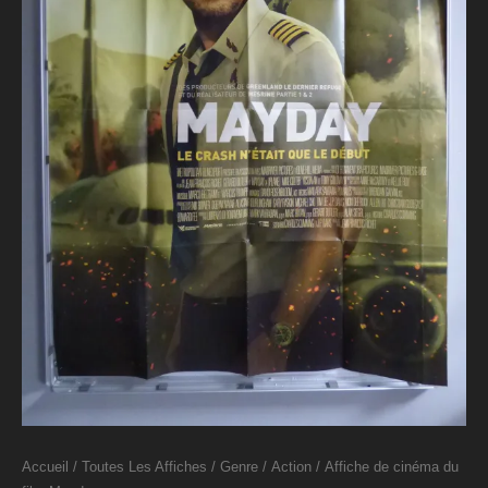
Accueil
/
Toutes Les Affiches
/
Genre
/
Action
/ Affiche de cinéma du