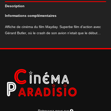
du
Description
film
Mayday
Informations complémentaires
Affiche de cinéma du film Mayday. Superbe film d’action avec
Gérard Butler, où le crash de son avion n’etait que le début…
Retrouvez-nous sur