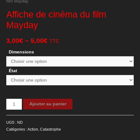
film Mayday
Affiche de cinéma du film
Mayday
3,00
€
–
5,00
€
TTC
Dimensions
État
quantité
Ajouter au panier
de
Affiche
UGS :
ND
de
Catégories :
Action
,
Catastrophe
cinéma