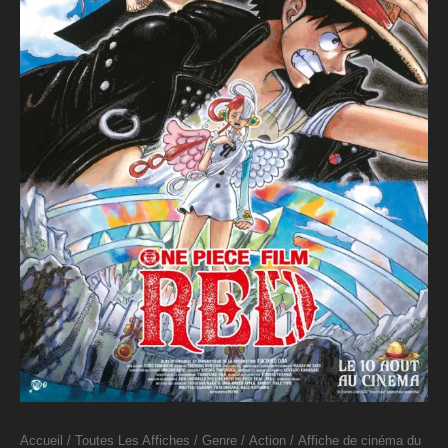
Accueil
/
Toutes Les Affiches
/
Genre
/
Action
/ Affiche de cinéma du