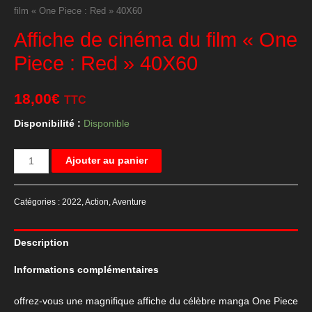
film « One Piece : Red » 40X60
Affiche de cinéma du film « One
Piece : Red » 40X60
18,00
€
TTC
Disponibilité :
Disponible
quantité
Ajouter au panier
de
Affiche
Catégories :
2022
,
Action
,
Aventure
de
cinéma
Description
du
film
Informations complémentaires
"One
Piece
offrez-vous une magnifique affiche du célèbre manga One Piece