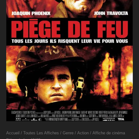
Accueil
/
Toutes Les Affiches
/
Genre
/
Action
/ Affiche de cinéma