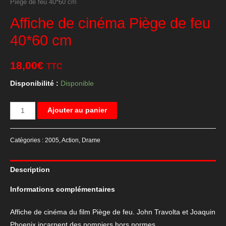
Piège de feu 40*60 cm
Affiche de cinéma Piège de feu
40*60 cm
18,00
€
TTC
Disponibilité :
Disponible
quantité
Ajouter au panier
de
Affiche
Catégories :
2005
,
Action
,
Drame
de
cinéma
Description
Piège
de
Informations complémentaires
feu
40*60
Affiche de cinéma du film Piège de feu. John Travolta et Joaquin
cm
Phoenix incarnent des pompiers hors normes.