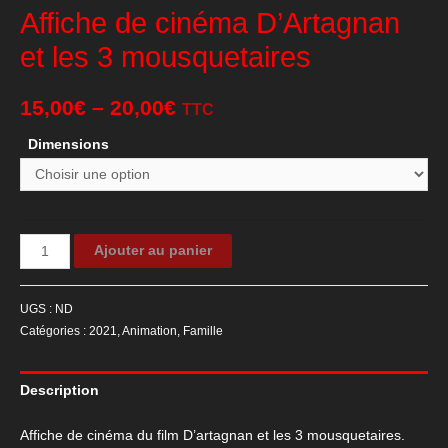
Affiche de cinéma D’Artagnan
et les 3 mousquetaires
15,00
€
–
20,00
€
TTC
Dimensions
quantité
Ajouter au panier
de
Affiche
UGS :
ND
de
Catégories :
2021
,
Animation
,
Famille
cinéma
D'Artagnan
Description
et
les
Affiche de cinéma du film D’artagnan et les 3 mousquetaires.
3