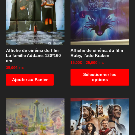
Affiche de cinéma du film
Affiche de cinéma du film
La famille Addams 120*160
Ruby, l’ado Kraken
cm
15,00
€
–
25,00
€
TTC
35,00
€
TTC
Sélectionner les
Ajouter au Panier
options