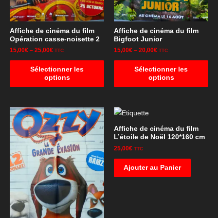
Affiche de cinéma du film
Affiche de cinéma du film
Opération casse-noisette 2
Bigfoot Junior
15,00
€
–
25,00
€
15,00
€
–
20,00
€
TTC
TTC
Sélectionner les
Sélectionner les
options
options
Affiche de cinéma du film
L’étoile de Noël 120*160 cm
25,00
€
TTC
Ajouter au Panier