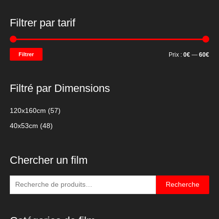
Filtrer par tarif
P
P
Filtrer
Prix :
0€
—
60€
r
r
i
i
Filtré par Dimensions
x
x
m
m
120x160cm
(57)
i
a
40x53cm
(48)
n
x
Chercher un film
R
Recherche
e
c