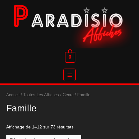
Aller
au
contenu
0
Menu
principal
Accueil
/
Toutes Les Affiches
/
Genre
/ Famille
Famille
Affichage de 1–12 sur 73 résultats