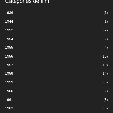
Catégories de film
h
e
1936
(1)
r
1944
(1)
c
h
1952
(2)
e
1954
(2)
p
1955
(4)
o
u
1956
(10)
r
1957
(10)
1958
(14)
:
1959
(5)
1960
(2)
1961
(3)
1963
(3)