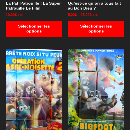
La Pat’ Patrouille : La Super
Qu’est-ce qu’on a tous fait
Patrouille Le Film
au Bon Dieu ?
10,00
€
5,00
€
–
25,00
€
TTC
TTC
Sélectionner les
Sélectionner les
options
options