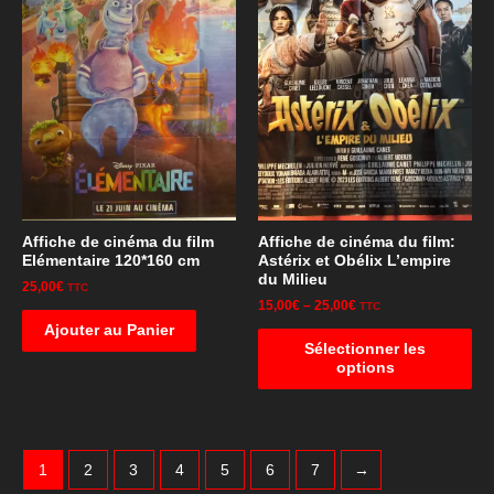
Affiche de cinéma du film
Affiche de cinéma du film:
Elémentaire 120*160 cm
Astérix et Obélix L’empire
du Milieu
25,00
€
TTC
15,00
€
–
25,00
€
TTC
Ajouter au Panier
Sélectionner les
options
1
2
3
4
5
6
7
→