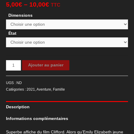
5,00
€
–
10,00
€
TTC
Dimensions
État
quantité
Ajouter au panier
de
Affiche
UGS :
ND
de
Catégories :
2021
,
Aventure
,
Famille
cinéma
Clifford
Description
Informations complémentaires
Superbe affiche du film Clifford. Alors qu’Emily Elizabeth jeune