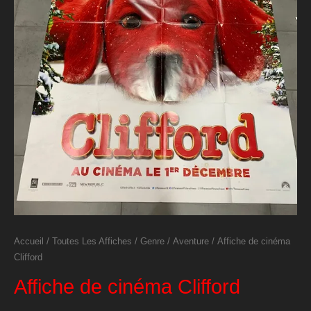
Accueil
/
Toutes Les Affiches
/
Genre
/
Aventure
/ Affiche de cinéma
Clifford
Affiche de cinéma Clifford