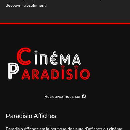
découvrir absolument!
somebody
120*160
cm
Retrouvez-nous sur
Paradisio Affiches
Paradisio Affiches est la boutique de vente d’affiches du cinéma