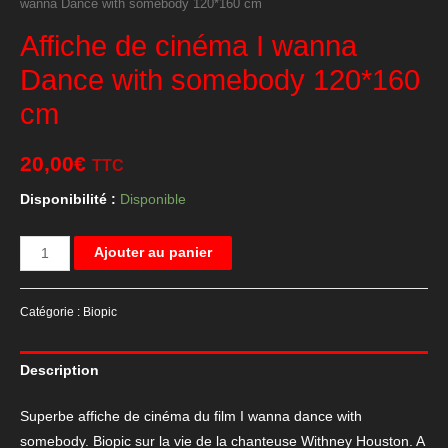
wanna Dance with somebody 120*160 cm
Affiche de cinéma I wanna
Dance with somebody 120*160
cm
20,00
€
TTC
Disponibilité :
Disponible
quantité
Ajouter au panier
de
Affiche
Catégorie :
Biopic
de
cinéma
Description
I
wanna
Superbe affiche de cinéma du film I wanna dance with
Dance
somebody. Biopic sur la vie de la chanteuse Withney Houston. A
with