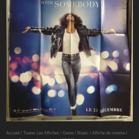
Accueil
/
Toutes Les Affiches
/
Genre
/
Biopic
/ Affiche de cinéma I