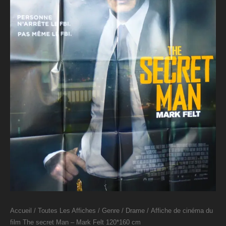
Accueil
/
Toutes Les Affiches
/
Genre
/
Drame
/ Affiche de cinéma du
film The secret Man – Mark Felt 120*160 cm