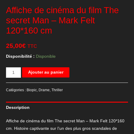
Affiche de cinéma du film The
secret Man – Mark Felt
120*160 cm
25,00
€
TTC
Disponibilité :
Disponible
quantité
Ajouter au panier
de
Affiche
Catégories :
Biopic
,
Drame
,
Thriller
de
cinéma
Description
du
film
Affiche de cinéma du film The secret Man – Mark Felt 120*160
The
cm. Histoire captivante sur l’un des plus gros scandales de
secret