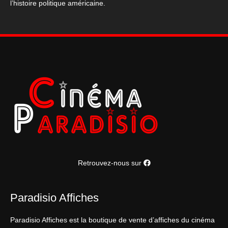
l’histoire politique américaine.
Man
-
Mark
Felt
120*160
cm
Retrouvez-nous sur
Paradisio Affiches
Paradisio Affiches est la boutique de vente d’affiches du cinéma