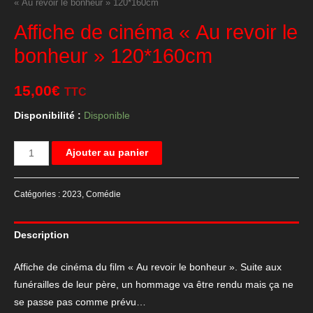
« Au revoir le bonheur » 120*160cm
Affiche de cinéma « Au revoir le
bonheur » 120*160cm
15,00
€
TTC
Disponibilité :
Disponible
quantité
Ajouter au panier
de
Affiche
Catégories :
2023
,
Comédie
de
cinéma
Description
"Au
revoir
Affiche de cinéma du film « Au revoir le bonheur ». Suite aux
le
funérailles de leur père, un hommage va être rendu mais ça ne
bonheur"
se passe pas comme prévu…
120*160cm