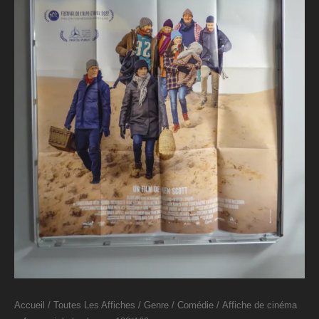
Accueil
/
Toutes Les Affiches
/
Genre
/
Comédie
/ Affiche de cinéma