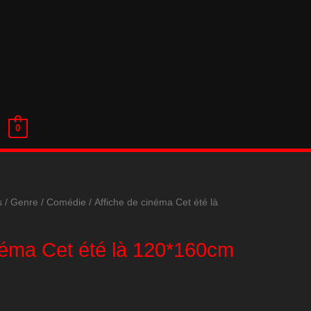
0
s
/
Genre
/
Comédie
/ Affiche de cinéma Cet été là
néma Cet été là 120*160cm