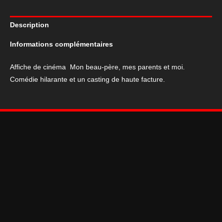
de
cinéma
Description
Mon
beau-
Informations complémentaires
père,
mes
Affiche de cinéma Mon beau-père, mes parents et moi.
parents
Comédie hilarante et un casting de haute facture.
et
moi
120*160
cm