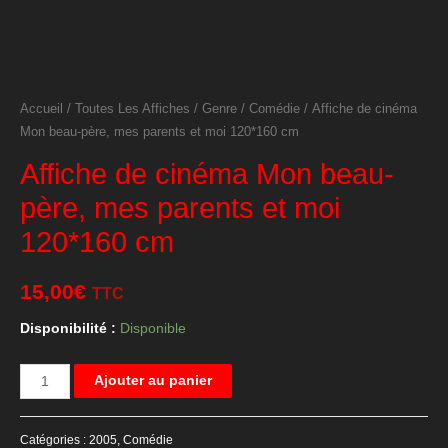
Accueil
/
Toutes Les Affiches
/
Genre
/
Comédie
/ Affiche de cinéma
Mon beau-père, mes parents et moi 120*160 cm
Affiche de cinéma Mon beau-
père, mes parents et moi
120*160 cm
15,00
€
TTC
Disponibilité :
Disponible
quantité
Ajouter au panier
de
Affiche
Catégories :
2005
,
Comédie