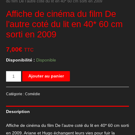
du film De l’autre coté du lit en 40* 60 cm sorti en 2009
Affiche de cinéma du film De
l’autre coté du lit en 40* 60 cm
sorti en 2009
7,00
€
TTC
Disponibilité :
Disponible
quantité
Ajouter au panier
de
Affiche
Catégorie :
Comédie
de
cinéma
Description
du
film
Affiche de cinéma du film De l’autre coté du lit en 40* 60 cm sorti
De
en 2009. Ariane et Hugo échangent leurs vies pour fuir la
l'autre