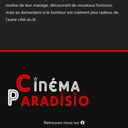
routine de leur mariage, découvrant de nouveaux horizons,
coté
mais se demandent si le bonheur est vraiment plus radieux de
du
l’autre côté du lit.
lit
en
40*
60
cm
sorti
en
2009
Retrouvez-nous sur