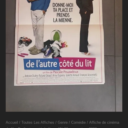
Accueil
/
Toutes Les Affiches
/
Genre
/
Comédie
/ Affiche de cinéma